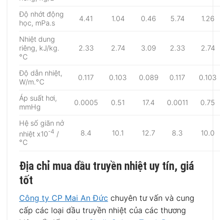
Độ nhớt động
4.41
1.04
0.46
5.74
1.26
học, mPa.s
Nhiệt dung
riêng, kJ/kg.
2.33
2.74
3.09
2.33
2.74
°C
Độ dẫn nhiệt,
0.117
0.103
0.089
0.117
0.103
W/m.°C
Áp suất hơi,
0.0005
0.51
17.4
0.0011
0.75
mmHg
Hệ số giãn nở
-4
8.4
10.1
12.7
8.3
10.0
nhiệt x10
/
°C
Địa chỉ mua dầu truyền nhiệt uy tín, giá
tốt
Công ty CP Mai An Đức
chuyên tư vấn và cung
cấp các loại dầu truyền nhiệt của các thương