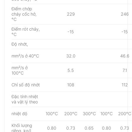
Điểm chớp
cháy cốc hở,
229
246
°C
Điểm rót chảy,
-15
-15
°C
Độ nhớt,
mm²/s ở 40°C
32.0
46.6
mm²/s ở
5.5
7.1
100°C
Chỉ số độ nhớt
108
112
Đặc tính nhiệt
và vật lý theo
nhiệt độ
100°C
200°C
300°C
100°C
200°C
Khối lượng
0.80
0.73
0.65
0.80
0.73
riêng, kg/L