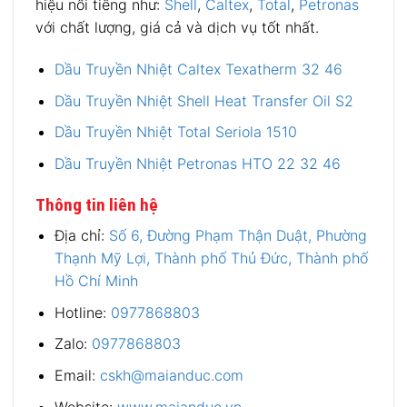
hiệu nổi tiếng như:
Shell
,
Caltex
,
Total
,
Petronas
với chất lượng, giá cả và dịch vụ tốt nhất.
Dầu Truyền Nhiệt Caltex Texatherm 32 46
Dầu Truyền Nhiệt Shell Heat Transfer Oil S2
Dầu Truyền Nhiệt Total Seriola 1510
Dầu Truyền Nhiệt Petronas HTO 22 32 46
Thông tin liên hệ
Địa chỉ:
Số 6, Đường Phạm Thận Duật, Phường
Thạnh Mỹ Lợi, Thành phố Thủ Đức, Thành phố
Hồ Chí Minh
Hotline:
0977868803
Zalo:
0977868803
Email:
cskh@maianduc.com
Website:
www.maianduc.vn