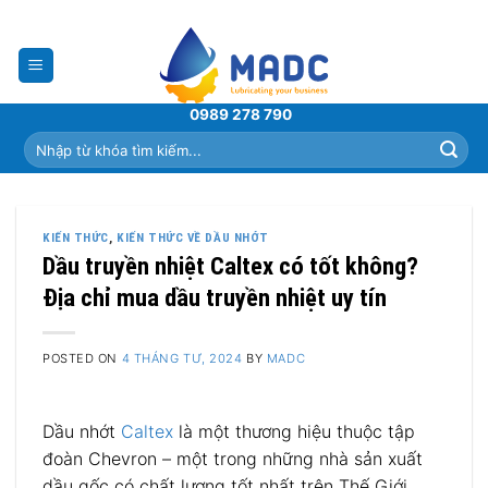
Skip
to
content
0989 278 790
Tìm
kiếm:
KIẾN THỨC
,
KIẾN THỨC VỀ DẦU NHỚT
Dầu truyền nhiệt Caltex có tốt không?
Địa chỉ mua dầu truyền nhiệt uy tín
POSTED ON
4 THÁNG TƯ, 2024
BY
MADC
Dầu nhớt
Caltex
là một thương hiệu thuộc tập
đoàn Chevron – một trong những nhà sản xuất
dầu gốc có chất lượng tốt nhất trên Thế Giới.