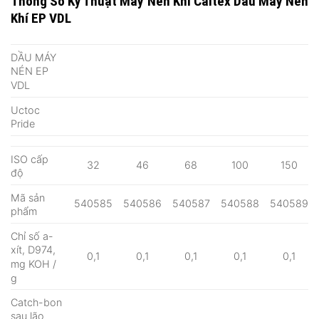
Thông Số Kỹ Thuật Máy Nén Khí Caltex Dầu Máy Nén
Khí EP VDL
DẦU MÁY
NÉN EP
VDL
Uctoc
Pride
ISO cấp
32
46
68
100
150
độ
Mã sản
540585
540586
540587
540588
540589
phẩm
Chỉ số a-
xít, D974,
0,1
0,1
0,1
0,1
0,1
mg KOH /
g
Catch-bon
sau lão