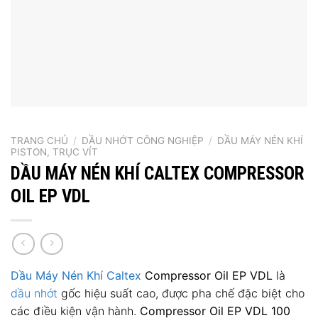
TRANG CHỦ
/
DẦU NHỚT CÔNG NGHIỆP
/
DẦU MÁY NÉN KHÍ
PISTON, TRỤC VÍT
DẦU MÁY NÉN KHÍ CALTEX COMPRESSOR
OIL EP VDL
Dầu Máy Nén Khí Caltex
Compressor Oil EP VDL
là
dầu nhớt
gốc hiệu suất cao, được pha chế đặc biệt cho
các điều kiện vận hành.
Compressor Oil EP VDL 100