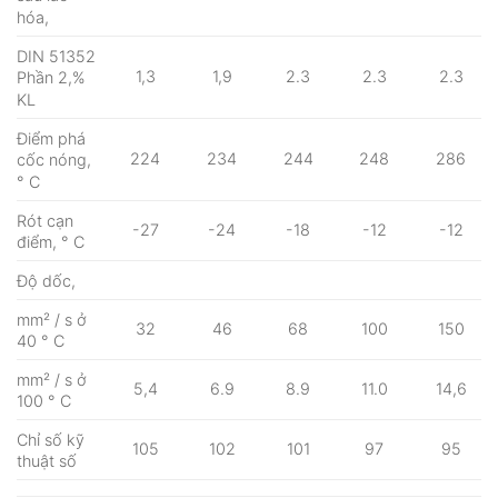
hóa,
DIN 51352
1,3
1,9
2.3
2.3
2.3
Phần 2,%
KL
Điểm phá
224
234
244
248
286
cốc nóng,
° C
Rót cạn
-27
-24
-18
-12
-12
điểm, ° C
Độ dốc,
mm² / s ở
32
46
68
100
150
40 ° C
mm² / s ở
5,4
6.9
8.9
11.0
14,6
100 ° C
Chỉ số kỹ
105
102
101
97
95
thuật số