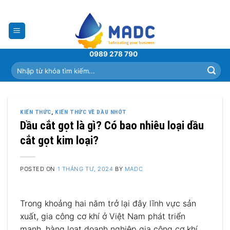
Skip
to
content
0989 278 790
Tìm
kiếm:
KIẾN THỨC
,
KIẾN THỨC VỀ DẦU NHỚT
Dầu cắt gọt là gì? Có bao nhiêu loại dầu
cắt gọt kim loại?
POSTED ON
1 THÁNG TƯ, 2024
BY
MADC
Trong khoảng hai năm trở lại đây lĩnh vực sản
xuất, gia công cơ khí ở Việt Nam phát triển
mạnh, hàng loạt doanh nghiệp gia công cơ khí