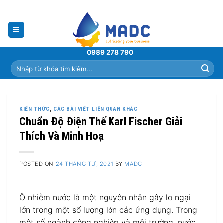
Skip
to
content
0989 278 790
Tìm
kiếm:
KIẾN THỨC
,
CÁC BÀI VIẾT LIÊN QUAN KHÁC
Chuẩn Độ Điện Thế Karl Fischer Giải
Thích Và Minh Hoạ
POSTED ON
24 THÁNG TƯ, 2021
BY
MADC
Ô nhiễm nước là một nguyên nhân gây lo ngại
lớn trong một số lượng lớn các ứng dụng. Trong
một số ngành công nghiệp và môi trường, nước