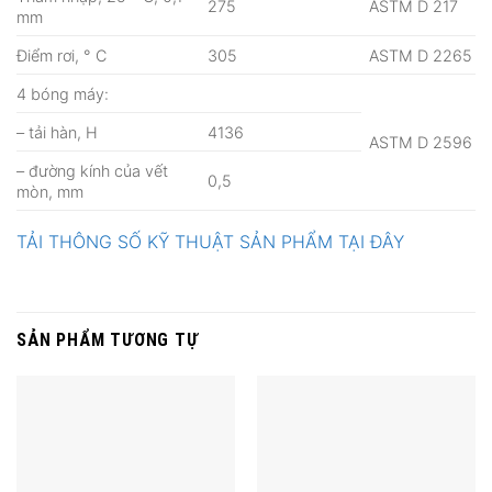
275
ASTM D 217
mm
Điểm rơi, ° С
305
ASTM D 2265
4 bóng máy:
– tải hàn, Н
4136
ASTM D 2596
– đường kính của vết
0,5
mòn, mm
TẢI THÔNG SỐ KỸ THUẬT SẢN PHẨM TẠI ĐÂY
SẢN PHẨM TƯƠNG TỰ