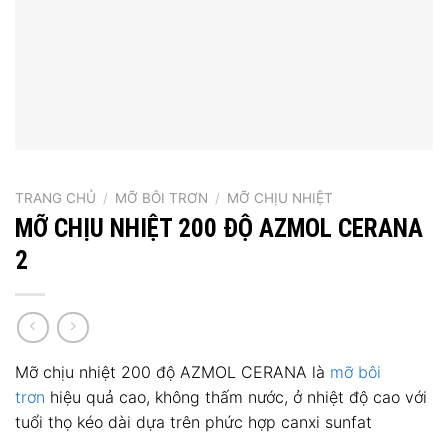
TRANG CHỦ
/
MỠ BÔI TRƠN
/
MỠ CHỊU NHIỆT
MỠ CHỊU NHIỆT 200 ĐỘ AZMOL CERANA
2
Mỡ chịu nhiệt 200 độ AZMOL CERANA là
mỡ bôi
trơn
hiệu quả cao, không thấm nước, ở nhiệt độ cao với
tuổi thọ kéo dài dựa trên phức hợp canxi sunfat