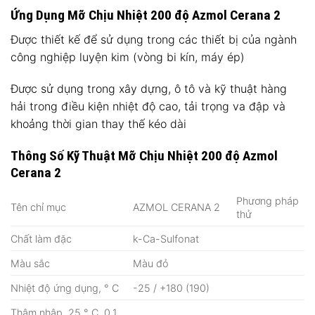
Ứng Dụng Mỡ Chịu Nhiệt 200 độ Azmol Cerana 2
Được thiết kế để sử dụng trong các thiết bị của ngành
công nghiệp luyện kim (vòng bi kín, máy ép)
Được sử dụng trong xây dựng, ô tô và kỹ thuật hàng
hải trong điều kiện nhiệt độ cao, tải trọng va đập và
khoảng thời gian thay thế kéo dài
Thông Số Kỹ Thuật Mỡ Chịu Nhiệt 200 độ Azmol
Cerana 2
Phương pháp
Tên chỉ mục
AZMOL CERANA 2
thử
Chất làm đặc
k-Ca-Sulfonat
Màu sắc
Màu đỏ
Nhiệt độ ứng dụng, ° С
-25 / +180 (190)
Thâm nhập, 25 ° C, 0,1