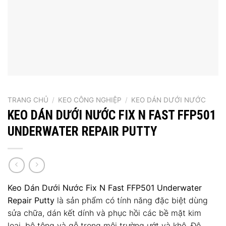
TRANG CHỦ
/
KEO CÔNG NGHIỆP
/
KEO DÁN DƯỚI NƯỚC
KEO DÁN DƯỚI NƯỚC FIX N FAST FFP501
UNDERWATER REPAIR PUTTY
Keo Dán Dưới Nước Fix N Fast FFP501 Underwater
Repair Putty
là sản phẩm có tính năng đặc biệt dùng
sửa chữa, dán kết dính và phục hồi các bề mặt kim
loại, bê tông và gỗ trong môi trường ướt và khô. Độ