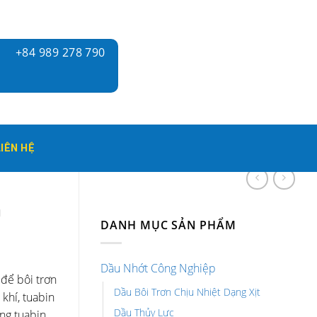
+84 989 278 790
LIÊN HỆ
N
DANH MỤC SẢN PHẨM
Dầu Nhớt Công Nghiệp
 để bôi trơn
Dầu Bôi Trơn Chịu Nhiệt Dạng Xịt
 khí, tuabin
Dầu Thủy Lực
ng tuabin.