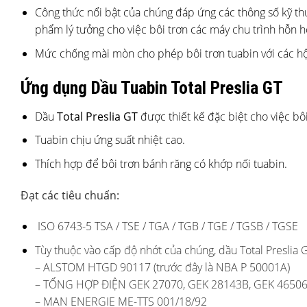
Công thức nổi bật của chúng đáp ứng các thông số kỹ thuậ
phẩm lý tưởng cho việc bôi trơn các máy chu trình hỗn h
Mức chống mài mòn cho phép bôi trơn tuabin với các hộ
Ứng dụng Dầu Tuabin Total Preslia GT
Dầu
Total Preslia GT
được thiết kế đặc biệt cho việc bôi
Tuabin chịu ứng suất nhiệt cao.
Thích hợp để bôi trơn bánh răng có khớp nối tuabin.
Đạt các tiêu chuẩn:
ISO 6743-5 TSA / TSE / TGA / TGB / TGE / TGSB / TGSE
Tùy thuộc vào cấp độ nhớt của chúng, dầu Total Preslia 
– ALSTOM HTGD 90117 (trước đây là NBA P 50001A)
– TỔNG HỢP ĐIỆN GEK 27070, GEK 28143B, GEK 46506
– MAN ENERGIE ME-TTS 001/18/92