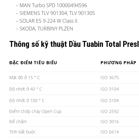
– MAN Turbo SPD 10000494596
– SIEMENS TLV 901304, TLV 901305
– SOLAR ES 9-224 W Class II.
– SKODA, TURBINY PLZEN
Thông số kỹ thuật Dầu Tuabin Total Pres
ĐẶC ĐIỂM TIÊU BIỂU
PHƯƠNG PHÁP
Mật độ ở 15 ° C
ISO 3675
Độ nhớt ở 40 ° C
ISO 3104
Độ nhớt ở 100 ° C
ISO 3104
Điểm chớp cháy Open Cup
ISO 2592
Để chấm
ISO 3016
Tính bắt buộc
ISO 6614