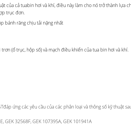
t của cả tuabin hơi và khí, điều này làm cho nó trở thành lựa c
ợp trục đơn.
p bánh răng chịu tải nặng nhất
 trơn (ổ trục, hộp số) và mạch điều khiển của tua bin hơi và khí.
GTđáp ứng các yêu cầu của các phân loại và thông số kỹ thuật sa
E, GEK 32568F, GEK 107395A, GEK 101941A