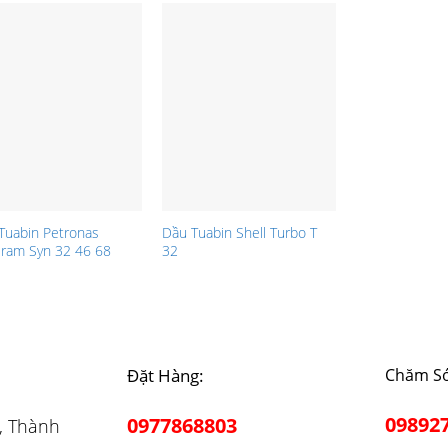
Tuabin Petronas
Dầu Tuabin Shell Turbo T
eram Syn 32 46 68
32
Đặt Hàng:
Chăm Só
09892
0977868803
, Thành