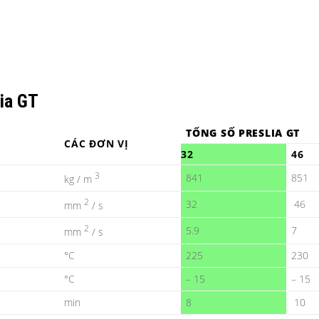
lia GT
TỔNG SỐ PRESLIA GT
CÁC ĐƠN VỊ
32
46
3
841
851
kg / m
2
32
46
mm
/ s
2
5.9
7
mm
/ s
°C
225
230
°C
– 15
– 15
min
8
10