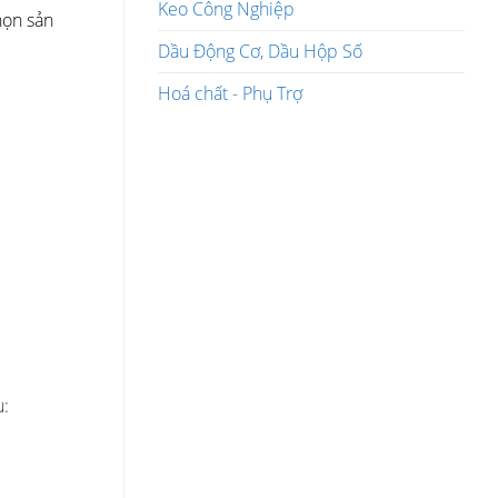
Keo Công Nghiệp
họn sản
Dầu Động Cơ, Dầu Hộp Số
Hoá chất - Phụ Trợ
u: