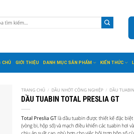
 CHỦ
GIỚI THIỆU
DANH MỤC SẢN PHẨM
KIẾN THỨC
TRANG CHỦ
/
DẦU NHỚT CÔNG NGHIỆP
/
DẦU TUABI
DẦU TUABIN TOTAL PRESLIA GT
Total Preslia GT
là dầu tuabin được thiết kế đặc biệt
(vòng bi, hộp số) và mạch điều khiển các tuabin hơi và
chịu áp suất cao, phù hợp cho việc bôi trơn hộp số cù