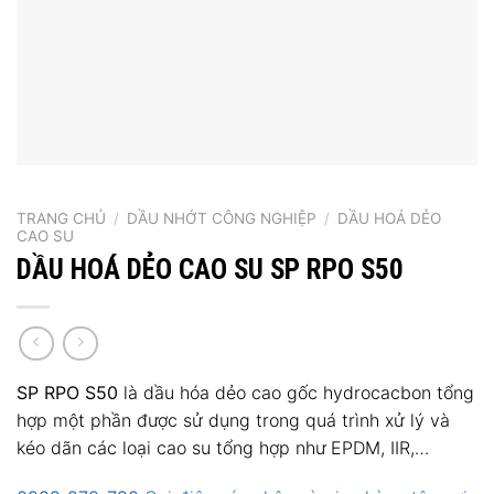
TRANG CHỦ
/
DẦU NHỚT CÔNG NGHIỆP
/
DẦU HOÁ DẺO
CAO SU
DẦU HOÁ DẺO CAO SU SP RPO S50
SP RPO S50
là dầu hóa dẻo cao gốc hydrocacbon tổng
hợp một phần được sử dụng trong quá trình xử lý và
kéo dãn các loại cao su tổng hợp như EPDM, IIR,…