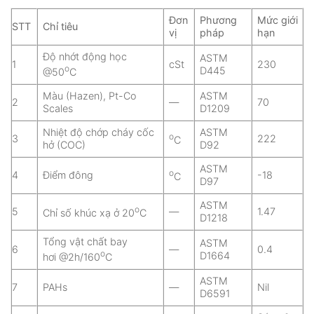
Đơn
Phương
Mức giới
STT
Chỉ tiêu
vị
pháp
hạn
Độ nhớt động học
ASTM
1
cSt
230
o
D445
@50
C
Màu (Hazen), Pt-Co
ASTM
2
—
70
Scales
D1209
Nhiệt độ chớp cháy cốc
ASTM
o
3
222
C
hở (COC)
D92
ASTM
o
4
Điểm đông
-18
C
D97
ASTM
o
5
—
1.47
Chỉ số khúc xạ ở 20
C
D1218
Tổng vật chất bay
ASTM
6
—
0.4
o
D1664
hơi @2h/160
C
ASTM
7
PAHs
—
Nil
D6591