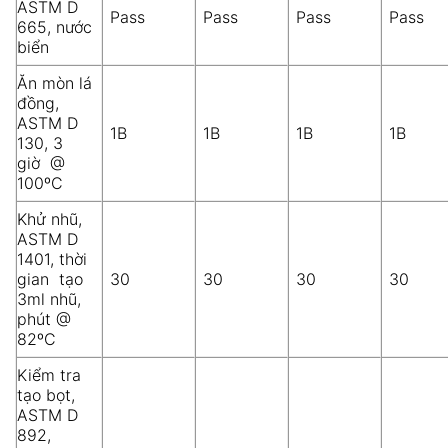
ASTM D
Pass
Pass
Pass
Pass
665, nước
biển
Ăn mòn lá
đồng,
ASTM D
1B
1B
1B
1B
130, 3
giờ @
100ºC
Khử nhũ,
ASTM D
1401, thời
gian tạo
30
30
30
30
3ml nhũ,
phút @
82ºC
Kiểm tra
tạo bọt,
ASTM D
892,