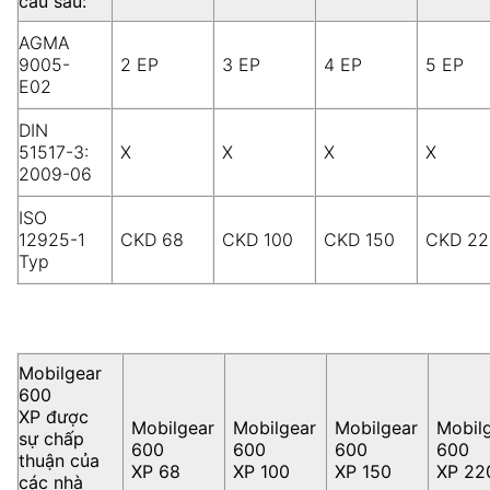
cầu sau:
AGMA
9005-
2 EP
3 EP
4 EP
5 EP
E02
DIN
51517-3:
X
X
X
X
2009-06
ISO
12925-1
CKD 68
CKD 100
CKD 150
CKD 22
Typ
Mobilgear
600
XP được
Mobilgear
Mobilgear
Mobilgear
Mobil
sự chấp
600
600
600
600
thuận của
XP 68
XP 100
XP 150
XP 22
các nhà