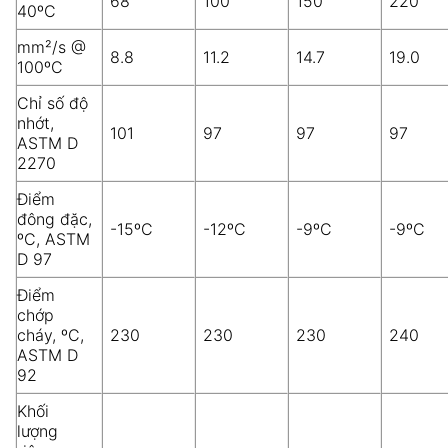
68
100
150
220
40ºC
mm²/s @
8.8
11.2
14.7
19.0
100ºC
Chỉ số độ
nhớt,
101
97
97
97
ASTM D
2270
Điểm
đông đặc,
-15ºC
-12ºC
-9ºC
-9ºC
ºC, ASTM
D 97
Điểm
chớp
cháy, ºC,
230
230
230
240
ASTM D
92
Khối
lượng